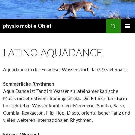
Suchen
physio mobile Ohlef
ZUM
PRIMÄR
INHALT
MENÜ
SPRINGEN
LATINO AQUADANCE
Aquadance in der Eiswiese: Wassersport, Tanz & viel Spass!
Sommerliche Rhythmen
Aqua Dance ist Tanz im Wasser zu lateinamerikanische
Musik mit effektivem Trainingseffekt. Die Fitness-Tanzform
im stehtiefen Wasser kombiniert Merengue, Samba, Salsa,
Cumbia, Reggaeton, Hip-Hop, Disco, orientalischer Tanz und
vielen weiteren internationalen Rhythmen.
Fitness-Workout