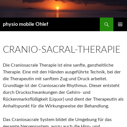
Suchen
physio mobile Ohlef
ZUM
PRIMÄR
INHALT
MENÜ
SPRINGEN
CRANIO-SACRAL-THERAPIE
Die Craniosacrale Therapie ist eine sanfte, ganzheitliche
Therapie. Eine mit den Händen ausgeführte Technik, bei der
die Therapeutin mit sanftem Zug und Druck arbeitet.
Grundlage ist der Craniosacrale Rhythmus. Dieser entsteht
durch Druckschwankungen der Gehirn- und
Rückenmarksflüßigkeit (Liquor) und dient der Therapeutin als
Anhaltspunkt für die Wirkungsweise der Behandlung.
Das Craniosacrale System bildet die Umgebung für das
gesamte Nervensystem, wozu auch die Hirn- und